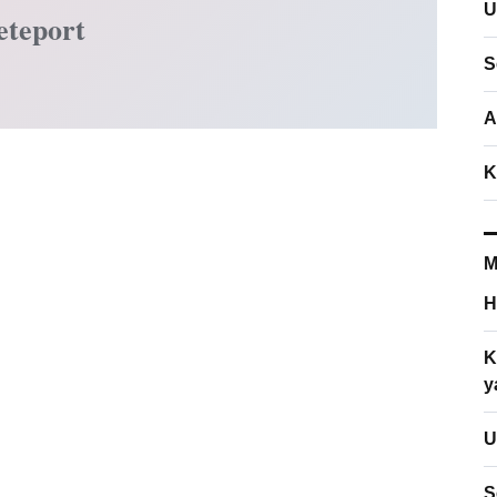
U
eteport
S
A
K
M
H
K
y
U
S