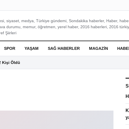
si, siyaset, medya, Türkiye gündemi, Sondakika haberler, Haber, haberl
ava durumu, memur, öğretmen, yerel haber, 2016 haberleri, 2016 türkiy
f Şiirleri
SPOR
YAŞAM
SAĞ HABERLER
MAGAZIN
HABE
2 Kişi Öldü
S
H
K
y