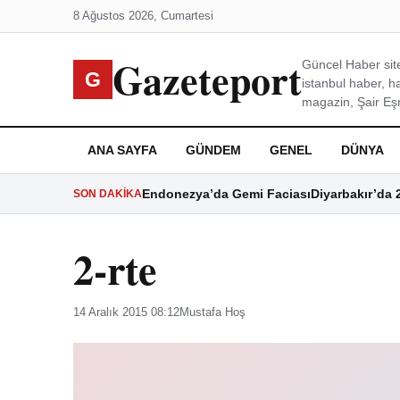
8 Ağustos 2026, Cumartesi
Gazeteport
Güncel Haber site
G
istanbul haber, h
magazin, Şair Eşre
ANA SAYFA
GÜNDEM
GENEL
DÜNYA
Endonezya’da Gemi Faciası
Diyarbakır’da 
SON DAKIKA
2-rte
14 Aralık 2015 08:12
Mustafa Hoş