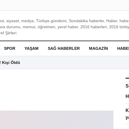
si, siyaset, medya, Türkiye gündemi, Sondakika haberler, Haber, haberl
ava durumu, memur, öğretmen, yerel haber, 2016 haberleri, 2016 türkiy
f Şiirleri
SPOR
YAŞAM
SAĞ HABERLER
MAGAZIN
HABE
2 Kişi Öldü
S
H
K
y