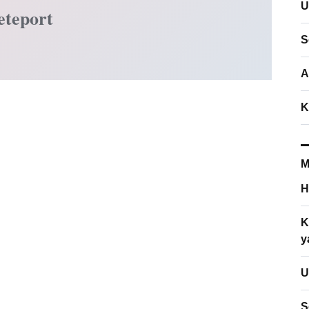
U
eteport
S
A
K
M
H
K
y
U
S