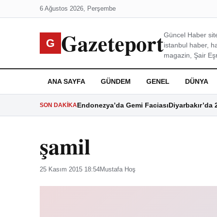
6 Ağustos 2026, Perşembe
Gazeteport
Güncel Haber site
G
istanbul haber, h
magazin, Şair Eşre
ANA SAYFA
GÜNDEM
GENEL
DÜNYA
Endonezya’da Gemi Faciası
Diyarbakır’da 
SON DAKIKA
şamil
25 Kasım 2015 18:54
Mustafa Hoş