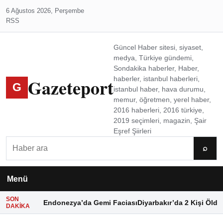
6 Ağustos 2026, Perşembe
RSS
Güncel Haber sitesi, siyaset,
medya, Türkiye gündemi,
Sondakika haberler, Haber,
Gazeteport
haberler, istanbul haberleri,
G
istanbul haber, hava durumu,
memur, öğretmen, yerel haber,
2016 haberleri, 2016 türkiye,
2019 seçimleri, magazin, Şair
Eşref Şiirleri
Ara
⌕
Menü
SON
Endonezya’da Gemi Faciası
Diyarbakır’da 2 Kişi Öldü
DAKIKA