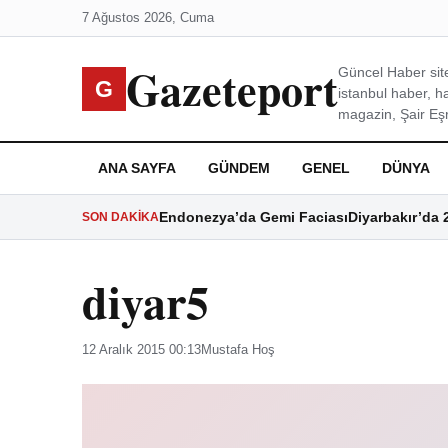
7 Ağustos 2026, Cuma
Gazeteport
Güncel Haber site
G
istanbul haber, h
magazin, Şair Eşre
ANA SAYFA
GÜNDEM
GENEL
DÜNYA
Endonezya’da Gemi Faciası
Diyarbakır’da 
SON DAKIKA
diyar5
12 Aralık 2015 00:13
Mustafa Hoş