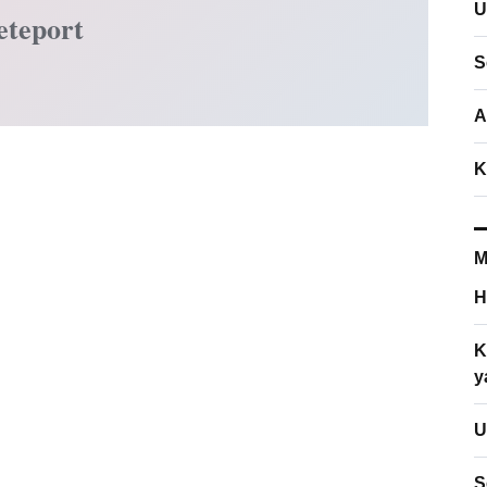
U
eteport
S
A
K
M
H
K
y
U
S