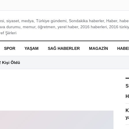
si, siyaset, medya, Türkiye gündemi, Sondakika haberler, Haber, haberl
ava durumu, memur, öğretmen, yerel haber, 2016 haberleri, 2016 türkiy
f Şiirleri
SPOR
YAŞAM
SAĞ HABERLER
MAGAZIN
HABE
2 Kişi Öldü
S
H
K
y