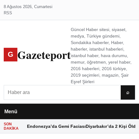
8 Ağustos 2026, Cumartesi
RSS
Güncel Haber sitesi, siyaset,
medya, Türkiye gündemi,
Sondakika haberler, Haber,
Gazeteport
haberler, istanbul haberleri,
G
istanbul haber, hava durumu,
memur, öğretmen, yerel haber,
2016 haberleri, 2016 türkiye,
2019 seçimleri, magazin, Şair
Eşref Şiirleri
Ara
⌕
Menü
SON
Endonezya’da Gemi Faciası
Diyarbakır’da 2 Kişi Öldü
DAKIKA