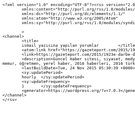
<?xml version="1.0" encoding="UTF-8"?><rss version="2.0
	xmlns:content="http://purl.org/rss/1.0/modules/content/"

	xmlns:dc="http://purl.org/dc/elements/1.1/"

	xmlns:atom="http://www.w3.org/2005/Atom"

	xmlns:sy="http://purl.org/rss/1.0/modules/syndication/"

	>

<channel>

	<title>

	ismail yazısına yapılan yorumlar	</title>

	<atom:link href="https://gazeteport.com/2015/1923e-darbe-diyor-3705/ismail-2/feed/" rel="self" type="application/rss+xml" />

	<link>https://gazeteport.com/2015/1923e-darbe-diyor-3705/ismail-2/</link>

	<description>Güncel Haber sitesi, siyaset, medya, Türkiye gündemi, Sondakika haberler, Haber, haberler, istanbul haberleri, istanbul haber, hava durumu, 
memur, öğretmen, yerel haber, 2016 haberleri, 2016 türk
	<lastBuildDate>Tue, 24 Nov 2015 05:30:39 +0000</lastBuildDate>

	<sy:updatePeriod>

	hourly	</sy:updatePeriod>

	<sy:updateFrequency>

	1	</sy:updateFrequency>

	<generator>https://wordpress.org/?v=7.0.3</generator>

</channel>
