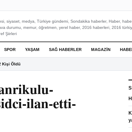
si, siyaset, medya, Türkiye gündemi, Sondakika haberler, Haber, haberl
ava durumu, memur, öğretmen, yerel haber, 2016 haberleri, 2016 türkiy
f Şiirleri
SPOR
YAŞAM
SAĞ HABERLER
MAGAZIN
HABE
2 Kişi Öldü
anrikulu-
S
dci-ilan-etti-
H
K
y