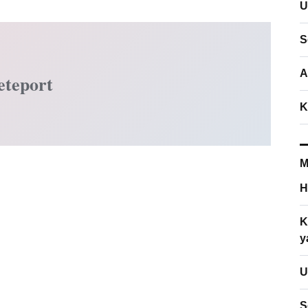
U
S
A
eteport
K
M
H
K
y
U
S