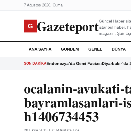
7 Ağustos 2026, Cuma
Gazeteport
Güncel Haber site
G
istanbul haber, h
magazin, Şair Eşre
ANA SAYFA
GÜNDEM
GENEL
DÜNYA
Endonezya’da Gemi Faciası
Diyarbakır’da 
SON DAKIKA
ocalanin-avukati-t
bayramlasanlari-isi
h1406734453
20 Ekim 2015 13:16
Mustafa Hoş